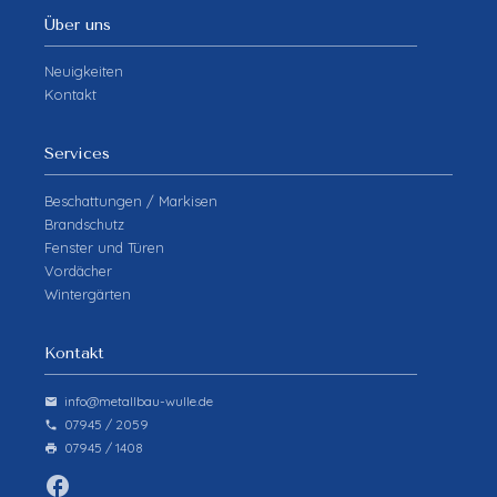
Über uns
Neuigkeiten
Kontakt
Services
Beschattungen / Markisen
Brandschutz
Fenster und Türen
Vordächer
Wintergärten
Kontakt
info@metallbau-wulle.de
email
07945 / 2059
phone
07945 / 1408
print
facebook