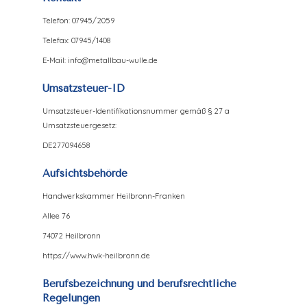
Telefon: 07945/2059
Telefax: 07945/1408
E-Mail: info@metallbau-wulle.de
Umsatzsteuer-ID
Umsatzsteuer-Identifikationsnummer gemäß § 27 a
Umsatzsteuergesetz:
DE277094658
Aufsichtsbehörde
Handwerkskammer Heilbronn-Franken
Allee 76
74072 Heilbronn
https://www.hwk-heilbronn.de
Berufsbezeichnung und berufsrechtliche
Regelungen