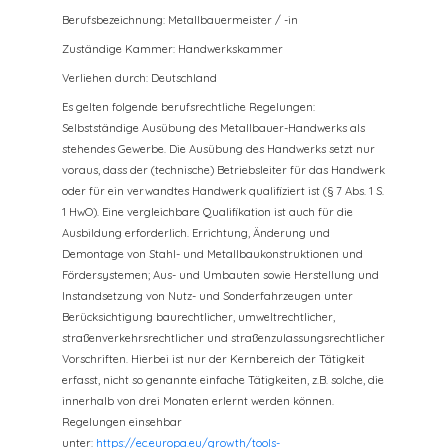
Berufsbezeichnung: Metallbauermeister / -in
Zuständige Kammer: Handwerkskammer
Verliehen durch: Deutschland
Es gelten folgende berufsrechtliche Regelungen:
Selbstständige Ausübung des Metallbauer-Handwerks als
stehendes Gewerbe. Die Ausübung des Handwerks setzt nur
voraus, dass der (technische) Betriebsleiter für das Handwerk
oder für ein verwandtes Handwerk qualifiziert ist (§ 7 Abs. 1 S.
1 HwO). Eine vergleichbare Qualifikation ist auch für die
Ausbildung erforderlich. Errichtung, Änderung und
Demontage von Stahl- und Metallbaukonstruktionen und
Fördersystemen; Aus- und Umbauten sowie Herstellung und
Instandsetzung von Nutz- und Sonderfahrzeugen unter
Berücksichtigung baurechtlicher, umweltrechtlicher,
straßenverkehrsrechtlicher und straßenzulassungsrechtlicher
Vorschriften. Hierbei ist nur der Kernbereich der Tätigkeit
erfasst, nicht so genannte einfache Tätigkeiten, z.B. solche, die
innerhalb von drei Monaten erlernt werden können.
Regelungen einsehbar
unter:
https://ec.europa.eu/growth/tools-